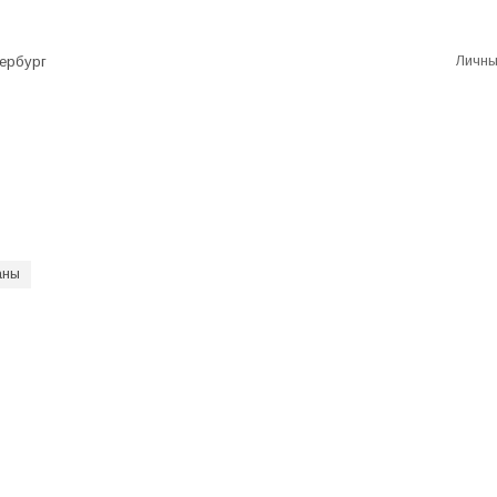
Личны
ербург
аны