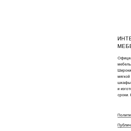
ИНТ
МЕБ
Официа
мебель
Широки
мягкой
шкафы-
и изго
сроки.
Полити
Публич