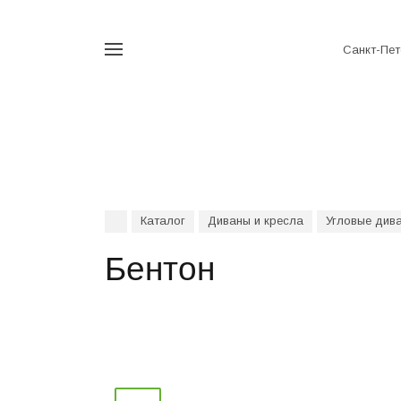
Санкт-Пет
Например,
аккордеон
Найти
везде
Каталог
Диваны и кресла
Угловые див
Бентон