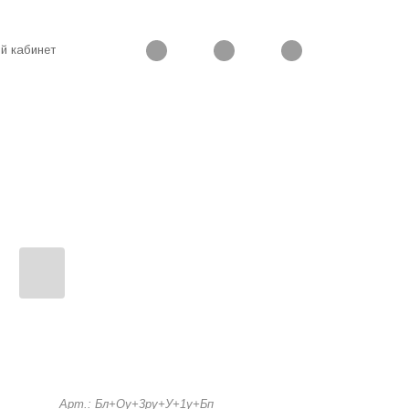
й кабинет
Арт.: Бл+Оу+3ру+У+1у+Бп