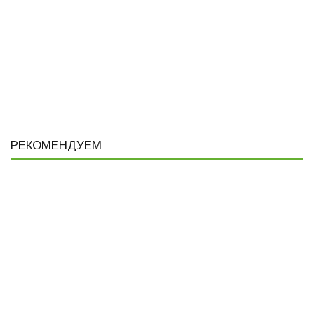
Кубус
Кубус
Практика
от 26 426 ₽
от 26 426 ₽
от 41 106 ₽
РЕКОМЕНДУЕМ
АКЦИЯ
РЕКОМЕНДУЕМ
РЕКОМЕНДУЕМ
-7%
10 вариантов
41 вариант
Практика
Милд
от 34 410 ₽
от 71 150 ₽