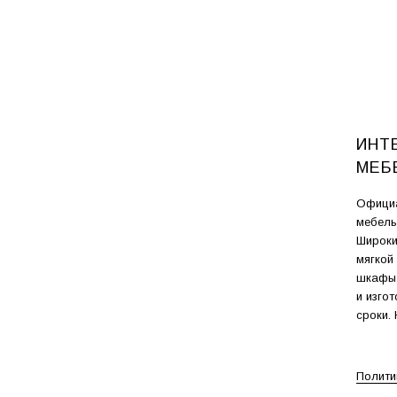
ИНТ
МЕБ
Официа
мебель
Широки
мягкой
шкафы-
и изго
сроки.
Полити