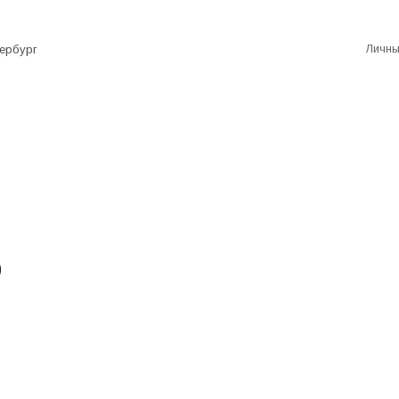
Личны
ербург
о